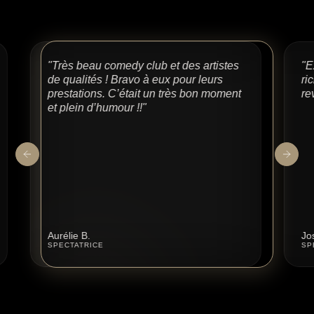
"Excelente soirée passée avec de
riches talents. Un grand plaisir à y
revenir."
Joseph R.
SPECTATEUR
Slide 1 of 6.