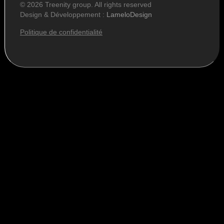
© 2026 Treenity group. All rights reserved
Design & Développement :
LameloDesign
Politique de confidentialité